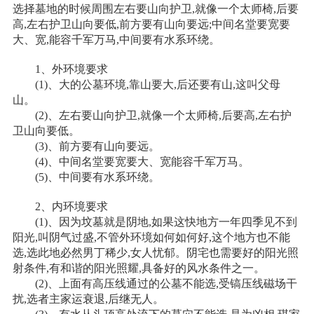
选择墓地的时候周围左右要山向护卫,就像一个太师椅,后要
高,左右护卫山向要低,前方要有山向要远;中间名堂要宽要
大、宽,能容千军万马,中间要有水系环绕。
1、外环境要求
(1)、大的公墓环境,靠山要大,后还要有山,这叫父母
山。
(2)、左右要山向护卫,就像一个太师椅,后要高,左右护
卫山向要低。
(3)、前方要有山向要远。
(4)、中间名堂要宽要大、宽能容千军万马。
(5)、中间要有水系环绕。
2、内环境要求
(1)、因为坟墓就是阴地,如果这快地方一年四季见不到
阳光,叫阴气过盛,不管外环境如何如何好,这个地方也不能
选,选此地必然男丁稀少,女人忧郁。阴宅也需要好的阳光照
射条件,有和谐的阳光照耀,具备好的风水条件之一。
(2)、上面有高压线通过的公墓不能选,受镐压线磁场干
扰,选者主家运衰退,后继无人。