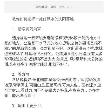
沈阳观陵山墓园
2021-12-15
教你如何选择一处好风水的沈阳墓地
1、清净宽阔为宜
选择墓地一般来说要选清净和视野比较开阔的地方才
是好地方。公路是车水马龙的地方,所以公路的磁场是很不
稳定的,地背靠公路，会对祖辈不好。这所谓没有了褙,龙脉
也被破坏了,对墓地很不好的。公路如果是小公路,没有太多
车辆经过的话,还影响不是太大,如果是1级2级那种大公路的
话,又有很多车辆经常经过,那就不好了。
2、看方向
常话说得好:坐北朝南,皇帝位;坐西向东，富贵家;次看
地形,背靠高山,两面山丘,正是高椅,可为人也，面有流水,当
可运财;三看财力,切不可胡乱大办特花,有多在力，办多大
事，能尽孝心即可，
3、周围山要护卫.