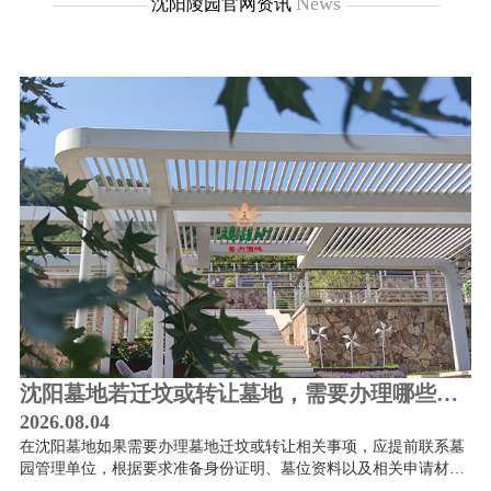
News
沈阳陵园官网资讯
沈阳墓地若迁坟或转让墓地，需要办理哪些手
2026.08.04
20
续？
在沈阳墓地如果需要办理墓地迁坟或转让相关事项，应提前联系墓
在
园管理单位，根据要求准备身份证明、墓位资料以及相关申请材
如
料，并按照正规流程完成审核和变更。由于墓地具有特殊属性，不
的