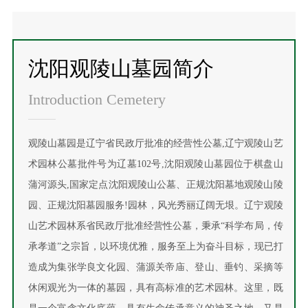
沈阳观陵山墓园简介
Introduction Cemetery
观陵山墓园是辽宁省民政厅批准的经营性公墓,辽宁观陵山艺
术园林公墓批件号为辽墓102号,沈阳观陵山墓园位于棋盘山
蒲河源头,国家定点沈阳观陵山公墓、正规沈阳墓地观陵山陵
园、正规沈阳墓园服务!园林，风光秀丽辽阔无垠。辽宁观陵
山艺术园林系省民政厅批准经营性公墓，秉承“科学布局，传
承孝道”之宗旨，以环境优雅，服务至上为奋斗目标，现已打
造成为集张学良文化园、蒲源关帝庙、登山、垂钓、采摘等
休闲观光为一体的墓园，具有高标准的艺术园林。这里，既