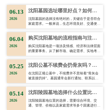
建议个人私下交易或自行处理迁移事项。
沈阳墓园选址哪里好点？如何选
06.13
择理想的墓地？
2026
沈阳墓园的选择没有绝对的，关键在于是否符合
家庭需求。一般来说，生态环境良好、交通便
利、管理规范且具有合法资质的墓园，更值得优
先考虑。选址时既要尊重传统文化习惯，也要结
购买沈阳墓地的流程指南与注意
06.04
合现实条件，重点关注环境品质、后期祭扫便利
性以及墓园长期管理能力。
事项！
2026
购买沈阳墓地是一项涉及情感、经济和法律层面
的重要事务。从了解市场、确定需求、实地考
察，到核实资质、选择墓位、签订合同以及后续
管理，每一个环节都需要认真对待。
沈阳公墓不续费会扔骨灰吗？详
05.25
细解答与注意事项
2026
在沈阳正规公墓中，不续费并不意味着“骨灰会
被直接扔掉”。墓园通常会新行通知、联系以及
长期保留处理，涉及骨灰安置的问题也会非常慎
重。不过，为了避免后期管理纠纷，家属仍然应
沈阳陵园墓地选择什么位置比较
05.14
该重视合同内容、及时续费并保持联系方式更
新。
好？
2026
沈阳陵园墓地位置的选择，需要综合环境、交
通、管理、价格以及家庭需求等多个因素进行判