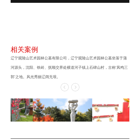
相关案例
辽宁观陵山艺术园林公墓有限公司，辽宁观陵山艺术园林公墓坐落于蒲
河源头，沈阳、铁岭、抚顺交界处横道河子镇上石碑山村，古称‘凤鸣三
郭’之地。风光秀丽辽阔无垠。