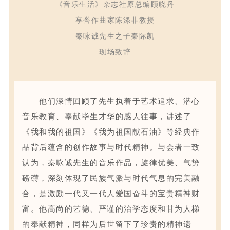
《
音乐生活
》
杂志社
原
总编顾晓丹
享誉作曲家陈涤非教授
秦咏诚先生之子秦际凯
现场致辞
他们深情回顾了先生执着于艺术追求、潜心
音乐教育、奉献毕生才华的感人往事，讲述了
《我和我的祖国
》《
我为祖国献石油》等经典作
品背后蕴含的创作故事与时代精神。与会者一致
认为，秦咏诚先生的音乐作品，旋律优美、气势
磅礴，深刻体现了民族气派与时代气息的完美融
合，是激励一代又一代人爱国奋斗的宝贵精神财
富。他高尚的艺德、严谨的治学态度和甘为人梯
的奉献精神，同样为后世留下了
珍贵
的精神
遗