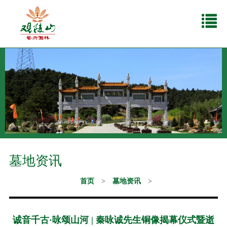
墓地资讯
首页
>
墓地资讯
>
诚音千古·咏颂山河 | 秦咏诚先生铜像揭幕仪式暨逝