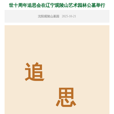
世十周年追思会在辽宁观陵山艺术园林公墓举行
沈阳观陵山墓园
2025-10-21
追
思
秦咏诚先生