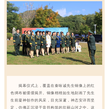
揭幕仪式
上，
覆盖在秦咏诚先生铜像上的红
色绸布被缓缓揭开。铜像栩栩如生地刻画了先生
生前凝神创作的风采，目光深邃，神态安详而坚
定，仿佛正沉浸于音符构筑的壮丽山河之中。这