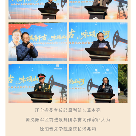
辽宁省委宣传部原副部长葛本亮
原沈阳军区前进
歌舞
团享誉词作家邬大为
沈阳音乐学院
原
院长潘兆
和