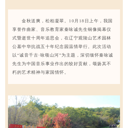
金秋送爽，松柏凝翠。
10
月
18
日
上午，我国
享誉作曲家、音乐教育家秦咏诚先生铜像揭幕仪
式暨逝世十周年追思会，在辽宁观陵山艺术园林
公墓
中华抗战五十年纪念园温情
举行。此次活动
以
“
诚音千古
·
咏颂山河
”
为主题，深切缅怀
秦咏诚
先生
为中国音乐事业作出
的
较好贡献，颂扬其不
朽的艺术精神与家国情怀。