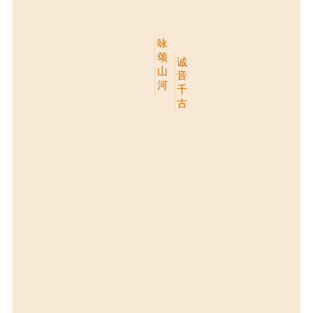
咏
颂
诚
山
音
河
千
古