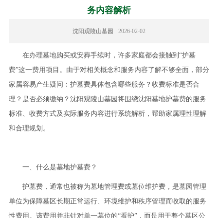
务内容解析
沈阳观陵山墓园
2026-02-02
在办理墓地购买或安葬手续时，许多家庭都会接触到“护墓
费”这一费用项目。由于对相关概念和服务内容了解不够全面，部分
家属容易产生疑问：护墓费具体包含哪些服务？收费标准是否合
理？是否必须缴纳？沈阳观陵山墓园将围绕沈阳墓地护墓费的服务
标准、收费方式及实际服务内容进行系统解析，帮助家属理性理解
和合理规划。
一、什么是墓地护墓费？
护墓费，通常也被称为墓地管理费或墓位维护费，是墓园管理
单位为保障墓区长期正常运行、环境维护和秩序管理而收取的服务
性费用。该费用并非针对单一墓位的“看护”，而是用于整个墓区公