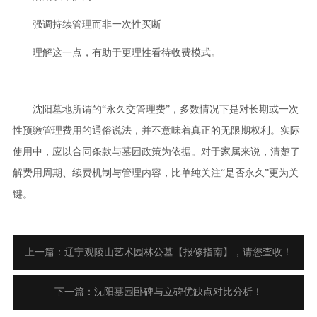
强调持续管理而非一次性买断
理解这一点，有助于更理性看待收费模式。
沈阳墓地所谓的“永久交管理费”，多数情况下是对长期或一次
性预缴管理费用的通俗说法，并不意味着真正的无限期权利。实际
使用中，应以合同条款与墓园政策为依据。对于家属来说，清楚了
解费用周期、续费机制与管理内容，比单纯关注“是否永久”更为关
键。
上一篇：辽宁观陵山艺术园林公墓【报修指南】，请您查收！
下一篇：沈阳墓园卧碑与立碑优缺点对比分析！