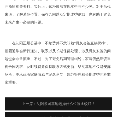
并预留相关资料。实际上，这种做法在现实中并不少见。对于后代
来说，了解墓位位置、保存合同以及定期维护信息，也有助于避免
未来产生不必要的问题。
在沈阳正规公墓中，不续费并不意味着“骨灰会被直接扔掉”。
墓园通常会新行通知、联系以及长期保留处理，涉及骨灰安置的问
题也会非常慎重。不过，为了避免后期管理纠纷，家属仍然应该重
视合同内容、及时续费并保持联系方式更新。毕竟墓地不仅是安葬
场所，更承载着家庭情感与纪念意义，规范管理和长期维护同样非
常重要。
上一篇：沈阳陵园墓地选择什么位置比较好？