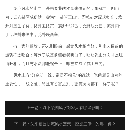
阴宅风水的山向，是由专业的罗盘来确定的，俗称二十四山
向，归八卦区域所辖，称为“一卦管三山”。即乾卦对应戌乾亥，坎
卦对应壬子癸，艮卦丑艮寅，震卦甲卯乙，巽卦辰巽巳，离卦丙午
丁，坤卦未坤申，兑卦庚酉辛。
有一家的祖坟，还未到跟前，感觉风水相当好，和主人目前的
运势不太吻合；等到了坟墓前细看就明白了，明明乾山巽向才是旺
山旺相，而且与水法都能配合上；却被立成了戌山辰向。
风水上有“分金差一线，富贵不相见”的说法，说的就是山向的
重要性，一线之差，尚且有贫富之别，更何况向都不一样了呢？
上一篇：沈阳陵园风水对家人有哪些影响？
下一篇：沈阳墓园阴宅风水定穴，应选三停中的哪一停？