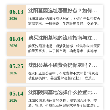
考虑交通便利性和后期维护成本，家庭能够找到既符合情感需求，
又契合经
沈阳墓园选址哪里好点？如何选
06.13
择理想的墓地？
2026
沈阳墓园的选择没有绝对的，关键在于是否符合
家庭需求。一般来说，生态环境良好、交通便
利、管理规范且具有合法资质的墓园，更值得优
先考虑。选址时既要尊重传统文化习惯，也要结
购买沈阳墓地的流程指南与注意
06.04
合现实条件，重点关注环境品质、后期祭扫便利
性以及墓园长期管理能力。
事项！
2026
购买沈阳墓地是一项涉及情感、经济和法律层面
的重要事务。从了解市场、确定需求、实地考
察，到核实资质、选择墓位、签订合同以及后续
管理，每一个环节都需要认真对待。
沈阳公墓不续费会扔骨灰吗？详
05.25
细解答与注意事项
2026
在沈阳正规公墓中，不续费并不意味着“骨灰会
被直接扔掉”。墓园通常会新行通知、联系以及
长期保留处理，涉及骨灰安置的问题也会非常慎
重。不过，为了避免后期管理纠纷，家属仍然应
沈阳陵园墓地选择什么位置比较
05.14
该重视合同内容、及时续费并保持联系方式更
新。
好？
2026
沈阳陵园墓地位置的选择，需要综合环境、交
通、管理、价格以及家庭需求等多个因素进行判