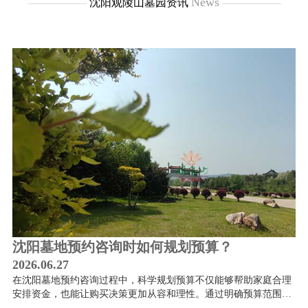
News
沈阳观陵山墓园资讯
沈阳墓地预约咨询时如何规划预算？
2026.06.27
20
现
在沈阳墓地预约咨询过程中，科学规划预算不仅能够帮助家庭合理
沈
间
安排资金，也能让购买决策更加从容和理性。通过明确预算范围、
处
正
了解费用构成、选择适合的安葬方式、多方比较陵园情况，并综合
观