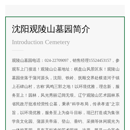
沈阳观陵山墓园简介
Introduction Cemetery
观陵山墓园电话：024-22709097，销售经理15524453157，参
观车上门接送！观陵山公墓地址：棋盘山风景区东！观陵山
墓园坐落于蒲河源头，沈阳、铁岭、抚顺交界处横道河子镇
上石碑山村，古称‘凤鸣三郭之地！以环境优雅，理念新，服
务至上！园林，风光秀丽辽阔无垠。辽宁观陵山艺术园林系
省民政厅批准经营性公墓，秉承“科学布局，传承孝道”之宗
旨，以环境优雅，服务至上为奋斗目标，现已打造成为集张
学良文化园、蒲源关帝庙、登山、垂钓、采摘等休闲观光为