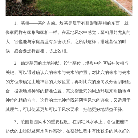
1、墓相——墓的吉凶。坟墓是属于有暮形和墓相的东西，就
像家同样有家形和家相一样。在墓地风水中感觉，墓相用处尤其的
大，它也能与家庭昌盛有亲密联系。之所以这样，搭建墓位的时
候，必会要选择吉相，防止凶相。
2、确定墓园的土地神邸。设计墓位，堪舆中的区域神位相当
关键。可以通过确认穴的来水与去水的位置，对比穴的来水与去水
的方位来确定土地神邸的大致位置，再对比穴的座向及分金阴阳配
合，搜索地点神邸的精准位置，其次衡量穴的周边环境来明确地点
神位的精确方向。这样的土地神位既符阴宅风水的迹象，又适用于
其理气，可以使墓更加可以于风水要求，把他更好地荫益子孙。
3、陵园墓园风水的重要程度。在阴宅风水学上，各位把连绵
起伏的山脉以及河水叫作察砂，在察砂过程中有比较多的风水好的