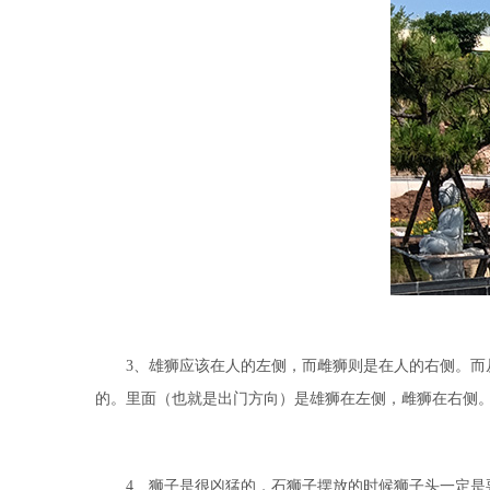
3、雄狮应该在人的左侧，而雌狮则是在人的右侧。而从
的。里面（也就是出门方向）是雄狮在左侧，雌狮在右侧
4、狮子是很凶猛的，石狮子摆放的时候狮子头一定是