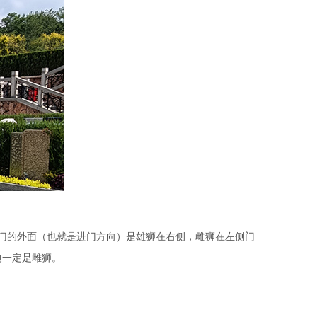
门的外面（也就是进门方向）是雄狮在右侧，雌狮在左侧门
边一定是雌狮。