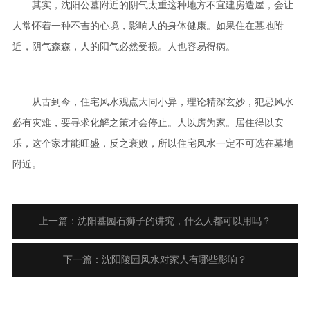
其实，沈阳公墓附近的阴气太重这种地方不宜建房造屋，会让
人常怀着一种不吉的心境，影响人的身体健康。如果住在墓地附
近，阴气森森，人的阳气必然受损。人也容易得病。
从古到今，住宅风水观点大同小异，理论精深玄妙，犯忌风水
必有灾难，要寻求化解之策才会停止。人以房为家。居住得以安
乐，这个家才能旺盛，反之衰败，所以住宅风水一定不可选在墓地
附近。
上一篇：沈阳墓园石狮子的讲究，什么人都可以用吗？
下一篇：沈阳陵园风水对家人有哪些影响？