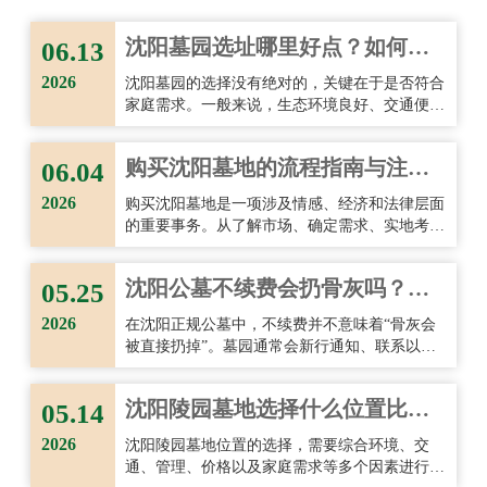
逐渐被更多人接受。
考
沈阳墓园选址哪里好点？如何选
又
06.13
择理想的墓地？
2026
沈阳墓园的选择没有绝对的，关键在于是否符合
家庭需求。一般来说，生态环境良好、交通便
利、管理规范且具有合法资质的墓园，更值得优
先考虑。选址时既要尊重传统文化习惯，也要结
购买沈阳墓地的流程指南与注意
06.04
合现实条件，重点关注环境品质、后期祭扫便利
性以及墓园长期管理能力。
事项！
2026
购买沈阳墓地是一项涉及情感、经济和法律层面
的重要事务。从了解市场、确定需求、实地考
察，到核实资质、选择墓位、签订合同以及后续
管理，每一个环节都需要认真对待。
沈阳公墓不续费会扔骨灰吗？详
05.25
细解答与注意事项
2026
在沈阳正规公墓中，不续费并不意味着“骨灰会
被直接扔掉”。墓园通常会新行通知、联系以及
长期保留处理，涉及骨灰安置的问题也会非常慎
重。不过，为了避免后期管理纠纷，家属仍然应
沈阳陵园墓地选择什么位置比较
05.14
该重视合同内容、及时续费并保持联系方式更
新。
好？
2026
沈阳陵园墓地位置的选择，需要综合环境、交
通、管理、价格以及家庭需求等多个因素进行判