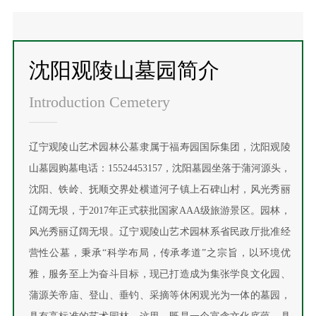
沈阳观陵山墓园简介
Introduction Cemetery
辽宁观陵山艺术园林公墓隶属于福寿园国际集团，沈阳观陵
山墓园购墓电话：15524453157，沈阳墓园坐落于蒲河源头，
沈阳、铁岭、抚顺交界处横道河子镇上石碑山村，风光秀丽
辽阔无垠，于2017年正式获批国家AAA级旅游景区。园林，
风光秀丽辽阔无垠。辽宁观陵山艺术园林系省民政厅批准经
营性公墓，秉承“科学布局，传承孝道”之宗旨，以环境优
雅，服务至上为奋斗目标，现已打造成为集张学良文化园、
蒲源关帝庙、登山、垂钓、采摘等休闲观光为一体的墓园，