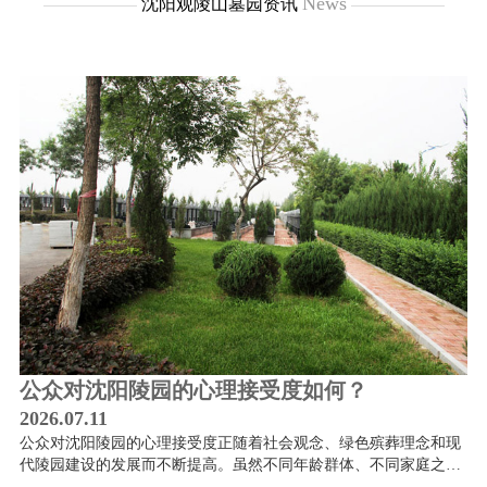
News
沈阳观陵山墓园资讯
史
公众对沈阳陵园的心理接受度如何？
2026.07.11
20
犹
公众对沈阳陵园的心理接受度正随着社会观念、绿色殡葬理念和现
在
知
代陵园建设的发展而不断提高。虽然不同年龄群体、不同家庭之间
安
仍存在一定认知差异，但理性规划、文明祭扫、生态安葬等理念正
了